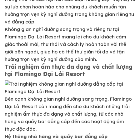
sự lựa chọn hoàn hảo cho những du khách muốn tận
hưởng trọn vẹn kỳ nghỉ dưỡng trong không gian riêng tư
và đẳng cấp.
Không gian nghỉ dưỡng sang trọng và riêng tư tại
Flamingo Đại Lải Resort mang lại cho du khách cảm
giác thoải mái, thư thái và cách ly hoàn toàn với thế
giới bên ngoài, giúp họ có thể thư giãn tối đa và tận
hưởng trọn vẹn kỳ nghỉ dưỡng của mình.
Trải nghiệm ẩm thực đa dạng và chất lượng
tại Flamingo Đại Lải Resort
Bên cạnh không gian nghỉ dưỡng sang trọng, Flamingo
Đại Lải Resort còn mang đến cho du khách những trải
nghiệm ẩm thực đa dạng và chất lượng, từ các nhà
hàng và quầy bar đẳng cấp đến các hoạt động ẩm
thực độc đáo.
Hệ thống nhà hàng và quầy bar đẳng cấp