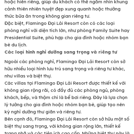
hoặc hiên riêng, giúp du khách có thể ngắm nhìn khung
cảnh thiên nhiên tuyệt đẹp xung quanh hoặc thưởng
thức bữa ăn trong không gian riêng tư.
Đặc biệt, Flamingo Đại Lải Resort còn có các loại
phòng nghỉ với diện tích lớn, như phòng Family Suite hay
Presidential Suite, phù hợp cho gia đình hoặc nhóm bạn
bè du lịch.
Các loại hình nghỉ dưỡng sang trọng và riêng tư
Ngoài các phòng nghỉ, Flamingo Đại Lải Resort còn sở
hữu nhiều loại hình lưu trú sang trọng và riêng tư khác,
như villas và biệt thự.
Các villas tại Flamingo Đại Lải Resort được thiết kế với
không gian rộng rãi, có đầy đủ các phòng ngủ, phòng
khách, bếp, và thậm chí là bể bơi riêng. Đây là lựa chọn
lý tưởng cho gia đình hoặc nhóm bạn bè, giúp tạo nên
kỳ nghỉ dưỡng thư giãn và riêng tư.
Bên cạnh đó, Flamingo Đại Lải Resort còn sở hữu một số
biệt thự sang trọng, với không gian rộng lớn, thiết kế
trang nhã và các tiện ích cao cấp. Những biệt thự này là