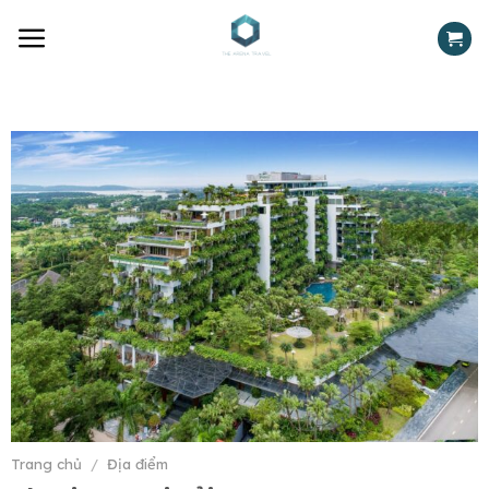
Skip
to
content
Trang chủ
/
Địa điểm