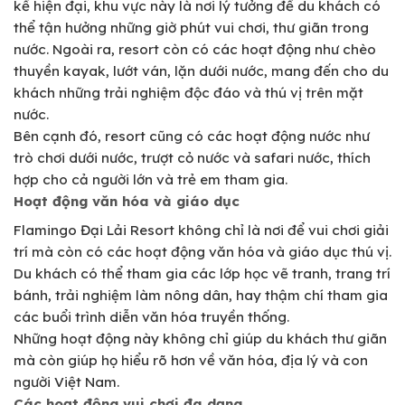
kế hiện đại, khu vực này là nơi lý tưởng để du khách có
thể tận hưởng những giờ phút vui chơi, thư giãn trong
nước. Ngoài ra, resort còn có các hoạt động như chèo
thuyền kayak, lướt ván, lặn dưới nước, mang đến cho du
khách những trải nghiệm độc đáo và thú vị trên mặt
nước.
Bên cạnh đó, resort cũng có các hoạt động nước như
trò chơi dưới nước, trượt cỏ nước và safari nước, thích
hợp cho cả người lớn và trẻ em tham gia.
Hoạt động văn hóa và giáo dục
Flamingo Đại Lải Resort không chỉ là nơi để vui chơi giải
trí mà còn có các hoạt động văn hóa và giáo dục thú vị.
Du khách có thể tham gia các lớp học vẽ tranh, trang trí
bánh, trải nghiệm làm nông dân, hay thậm chí tham gia
các buổi trình diễn văn hóa truyền thống.
Những hoạt động này không chỉ giúp du khách thư giãn
mà còn giúp họ hiểu rõ hơn về văn hóa, địa lý và con
người Việt Nam.
Các hoạt động vui chơi đa dạng