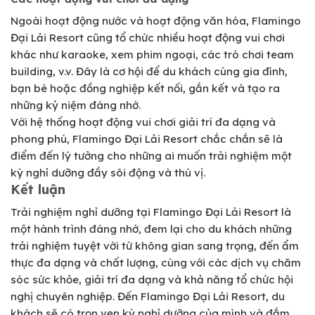
Ngoài hoạt động nước và hoạt động văn hóa, Flamingo
Đại Lải Resort cũng tổ chức nhiều hoạt động vui chơi
khác như karaoke, xem phim ngoại, các trò chơi team
building, v.v. Đây là cơ hội để du khách cùng gia đình,
bạn bè hoặc đồng nghiệp kết nối, gắn kết và tạo ra
những kỷ niệm đáng nhớ.
Với hệ thống hoạt động vui chơi giải trí đa dạng và
phong phú, Flamingo Đại Lải Resort chắc chắn sẽ là
điểm đến lý tưởng cho những ai muốn trải nghiệm một
kỳ nghỉ dưỡng đầy sôi động và thú vị.
Kết luận
Trải nghiệm nghỉ dưỡng tại Flamingo Đại Lải Resort là
một hành trình đáng nhớ, đem lại cho du khách những
trải nghiệm tuyệt vời từ không gian sang trọng, đến ẩm
thực đa dạng và chất lượng, cùng với các dịch vụ chăm
sóc sức khỏe, giải trí đa dạng và khả năng tổ chức hội
nghị chuyên nghiệp. Đến Flamingo Đại Lải Resort, du
khách sẽ có trọn vẹn kỳ nghỉ dưỡng của mình và đắm