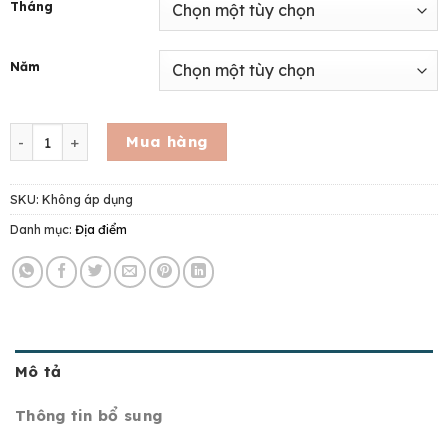
Tháng
Năm
Flamingo Đại Lải Resort số lượng
Mua hàng
SKU:
Không áp dụng
Danh mục:
Địa điểm
Mô tả
Thông tin bổ sung