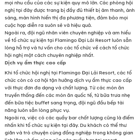
mọi nhu cầu của các sự kiện quy mô lớn. Các phòng hội
nghị tại đây được trang bị đầy đủ thiết bị âm thanh, ánh
sáng, màn hình hiển thị đa phương tiện, đảm bảo mọi
cuộc họp diễn ra suôn sẻ và hiệu quả.
Ngoài ra, đội ngũ nhân viên chuyên nghiệp và am hiểu
về tổ chức sự kiện tại Flamingo Đại Lải Resort luôn sẵn
lòng hỗ trợ và tư vấn cho các tổ chức về cách tổ chức
hội nghị một cách chuyên nghiệp nhất.
Dịch vụ ẩm thực cao cấp
Khi tổ chức hội nghị tại Flamingo Đại Lải Resort, các tổ
chức còn có cơ hội tận hưởng dịch vụ ẩm thực cao cấp
với thực đơn đa dạng và chất lượng. Từ các món ăn
truyền thống đến các món ăn quốc tế, từ bữa trưa nhẹ
đến bữa tiệc buffet sang trọng, đội ngũ đầu bếp tài
năng luôn sẵn lòng phục vụ.
Ngoài ra, việc có các quầy bar chất lượng cũng là điểm
nhấn khi tổ chức sự kiện tại đây. Du khách có thể thư
giãn và trò chuyện cùng đồng nghiệp trong không gian