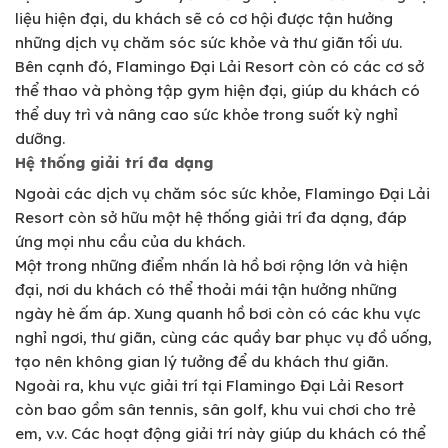
liệu hiện đại, du khách sẽ có cơ hội được tận hưởng
những dịch vụ chăm sóc sức khỏe và thư giãn tối ưu.
Bên cạnh đó, Flamingo Đại Lải Resort còn có các cơ sở
thể thao và phòng tập gym hiện đại, giúp du khách có
thể duy trì và nâng cao sức khỏe trong suốt kỳ nghỉ
dưỡng.
Hệ thống giải trí đa dạng
Ngoài các dịch vụ chăm sóc sức khỏe, Flamingo Đại Lải
Resort còn sở hữu một hệ thống giải trí đa dạng, đáp
ứng mọi nhu cầu của du khách.
Một trong những điểm nhấn là hồ bơi rộng lớn và hiện
đại, nơi du khách có thể thoải mái tận hưởng những
ngày hè ấm áp. Xung quanh hồ bơi còn có các khu vực
nghỉ ngơi, thư giãn, cùng các quầy bar phục vụ đồ uống,
tạo nên không gian lý tưởng để du khách thư giãn.
Ngoài ra, khu vực giải trí tại Flamingo Đại Lải Resort
còn bao gồm sân tennis, sân golf, khu vui chơi cho trẻ
em, v.v. Các hoạt động giải trí này giúp du khách có thể