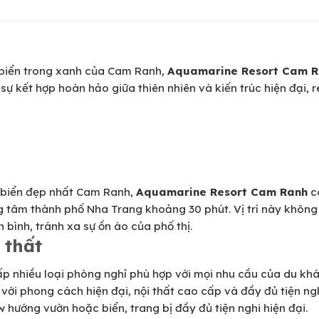
 biển trong xanh của Cam Ranh,
Aquamarine Resort Cam 
 sự kết hợp hoàn hảo giữa thiên nhiên và kiến trúc hiện đại,
i biển đẹp nhất Cam Ranh,
Aquamarine Resort Cam Ranh
có
g tâm thành phố Nha Trang khoảng 30 phút. Vị trí này không 
bình, tránh xa sự ồn ào của phố thị.
 thất
p nhiều loại phòng nghỉ phù hợp với mọi nhu cầu của du khá
 với phong cách hiện đại, nội thất cao cấp và đầy đủ tiện n
ew hướng vườn hoặc biển, trang bị đầy đủ tiện nghi hiện đại.