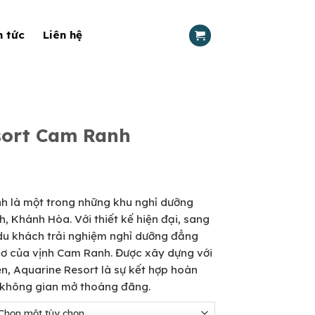
n tức
Liên hệ
sort Cam Ranh
 là một trong những khu nghỉ dưỡng
, Khánh Hòa. Với thiết kế hiện đại, sang
du khách trải nghiệm nghỉ dưỡng đẳng
sơ của vịnh Cam Ranh. Được xây dựng với
iên, Aquarine Resort là sự kết hợp hoàn
à không gian mở thoáng đãng.