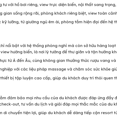
g tư với hồ bơi riêng, view trực diện biển, nội thất sang trọ
ông gian sống rộng rãi, phòng khách riêng biệt, view toàn cảnh
c kỹ lưỡng, từ giường ngủ êm ái, phòng tắm hiện đại đến hệ
hỉ nổi bật với hệ thống phòng nghỉ mà còn sở hữu hàng loạt 
i view hướng biển, là nơi lý tưởng để thư giãn và tận hưởng kh
hực từ Á đến Âu, cùng không gian thưởng thức rượu vang và
 nghiệp với các liệu pháp massage và chăm sóc sức khỏe giú
 thiết bị tập luyện cao cấp, giúp du khách duy trì thói quen 
hằm đảm bảo mọi nhu cầu của du khách được đáp ứng đầy đ
, check-out, tư vấn du lịch và giải đáp mọi thắc mắc của du k
ện di chuyển tiện lợi, giúp du khách dễ dàng tiếp cận resort t