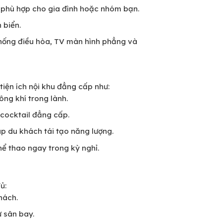
ng, phù hợp cho gia đình hoặc nhóm bạn.
 biển.
 thống điều hòa, TV màn hình phẳng và
tiện ích nội khu đẳng cấp như:
ông khí trong lành.
 cocktail đẳng cấp.
p du khách tái tạo năng lượng.
thể thao ngay trong kỳ nghỉ.
ủ:
hách.
ừ sân bay.