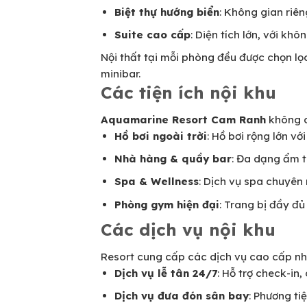
Biệt thự hướng biển
: Không gian riên
Suite cao cấp
: Diện tích lớn, với kh
Nội thất tại mỗi phòng đều được chọn lọ
minibar.
Các tiện ích nội khu
Aquamarine Resort Cam Ranh
không c
Hồ bơi ngoài trời
: Hồ bơi rộng lớn vớ
Nhà hàng & quầy bar
: Đa dạng ẩm t
Spa & Wellness
: Dịch vụ spa chuyên
Phòng gym hiện đại
: Trang bị đầy đủ
Các dịch vụ nội khu
Resort cung cấp các dịch vụ cao cấp n
Dịch vụ lễ tân 24/7
: Hỗ trợ check-in
Dịch vụ đưa đón sân bay
: Phương ti