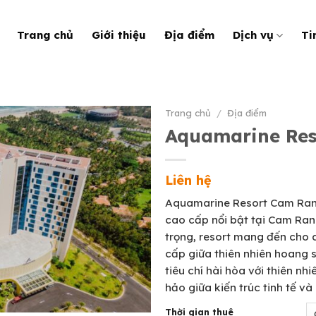
Trang chủ
Giới thiệu
Địa điểm
Dịch vụ
Ti
Trang chủ
/
Địa điểm
Aquamarine Re
Liên hệ
Aquamarine Resort Cam Ranh
cao cấp nổi bật tại Cam Ranh
trọng, resort mang đến cho 
cấp giữa thiên nhiên hoang 
tiêu chí hài hòa với thiên nh
hảo giữa kiến trúc tinh tế v
Thời gian thuê