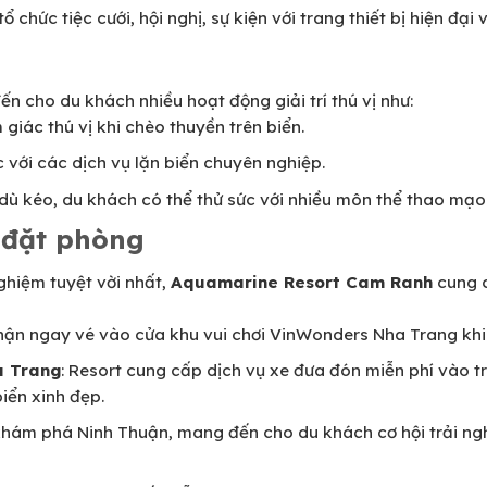
tổ chức tiệc cưới, hội nghị, sự kiện với trang thiết bị hiện đạ
n cho du khách nhiều hoạt động giải trí thú vị như:
 giác thú vị khi chèo thuyền trên biển.
c với các dịch vụ lặn biển chuyên nghiệp.
 dù kéo, du khách có thể thử sức với nhiều môn thể thao mạo 
i đặt phòng
hiệm tuyệt vời nhất,
Aquamarine Resort Cam Ranh
cung c
hận ngay vé vào cửa khu vui chơi VinWonders Nha Trang khi 
a Trang
: Resort cung cấp dịch vụ xe đưa đón miễn phí vào 
ển xinh đẹp.
 khám phá Ninh Thuận, mang đến cho du khách cơ hội trải ng