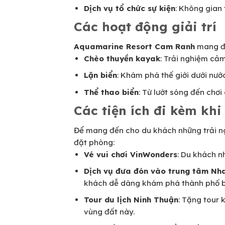
Dịch vụ tổ chức sự kiện
: Không gian 
Các hoạt động giải trí
Aquamarine Resort Cam Ranh
mang đế
Chèo thuyền kayak
: Trải nghiệm cảm
Lặn biển
: Khám phá thế giới dưới nướ
Thể thao biển
: Từ lướt sóng đến chơi
Các tiện ích đi kèm kh
Để mang đến cho du khách những trải ng
đặt phòng:
Vé vui chơi VinWonders
: Du khách n
Dịch vụ đưa đón vào trung tâm Nh
khách dễ dàng khám phá thành phố bi
Tour du lịch Ninh Thuận
: Tặng tour
vùng đất này.